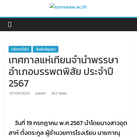
Skip
to
somseaw.ac.th
content
บริหารทั่วไป
สัมพันธ์ชุมชน
เทศกาลแห่เทียนจำนำพรรษา
อำเภอบรรพตพิสัย ประจำปี
2567
07/08/2024
admin
262 Views
วันที่ 19 กรกฎาคม พ.ศ.2567
นำโดยนางสาวอุต
สาห์
ตั้งตระกูล ผู้อำนวยการโรงเรียน
นายภาณุ